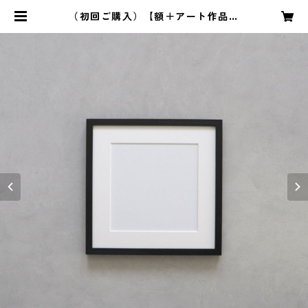
（初回ご購入）【額＋アート作品セ
ット】25cm角サイズ | 【ORDER】
ちいさな美術館