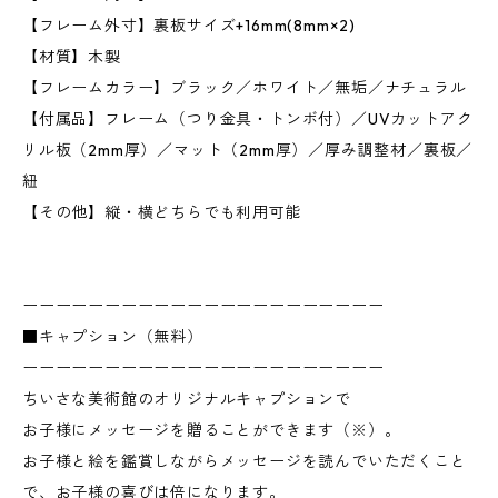
【フレーム外寸】裏板サイズ+16mm(8mm×2)
【材質】木製
【フレームカラー】ブラック／ホワイト／無垢／ナチュラル
【付属品】フレーム（つり金具・トンボ付）／UVカットアク
リル板（2mm厚）／マット（2mm厚）／厚み調整材／裏板／
紐
【その他】縦・横どちらでも利用可能
ーーーーーーーーーーーーーーーーーーーーーー
■キャプション（無料）
ーーーーーーーーーーーーーーーーーーーーーー
ちいさな美術館のオリジナルキャプションで
お子様にメッセージを贈ることができます（※）。
お子様と絵を鑑賞しながらメッセージを読んでいただくこと
で、お子様の喜びは倍になります。